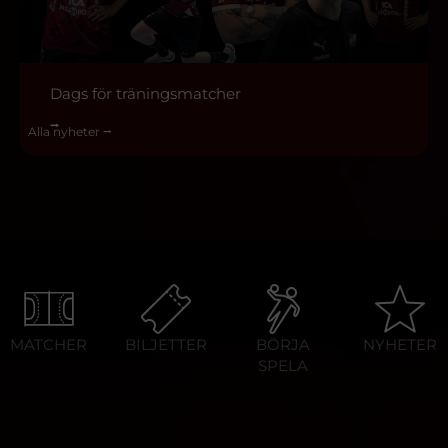
Dags för träningsmatcher
⭢
Alla nyheter ⭢
MATCHER
BILJETTER
BÖRJA
NYHETER
SPELA