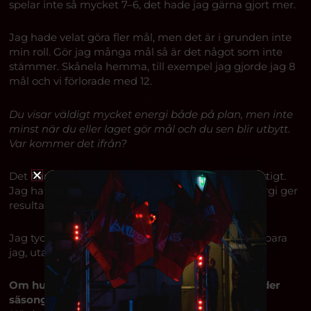
spelar inte så mycket 7–6, det hade jag gärna gjort mer.
Jag hade velat göra fler mål, men det är i grunden inte
min roll. Gör jag många mål så är det något som inte
stämmer. Skånela hemma, till exempel jag gjorde jag 8
mål och vi förlorade med 12.
Du visar väldigt mycket energi både på plan, men inte
minst när du eller laget gör mål och du sen blir utbytt.
Var kommer det ifrån?
Det har jag i mig naturligt, för jag tycker det är viktigt.
Jag har läst en del om att positiva tankar och energi ger
resultat.
Jag tycker vi i LUGI är bra på att visa känslor. Inte bara
jag, utan även Calle och Anton med flera.
Om hur förväntningarna på laget förändrats under
säsongen