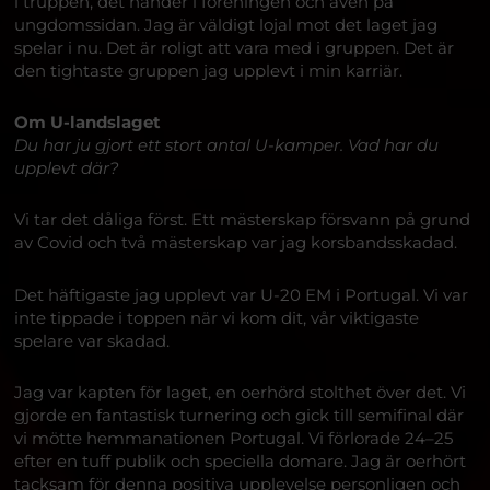
i truppen, det händer i föreningen och även på
ungdomssidan. Jag är väldigt lojal mot det laget jag
spelar i nu. Det är roligt att vara med i gruppen. Det är
den tightaste gruppen jag upplevt i min karriär.
Om U-landslaget
Du har ju gjort ett stort antal U-kamper. Vad har du
upplevt där?
Vi tar det dåliga först. Ett mästerskap försvann på grund
av Covid och två mästerskap var jag korsbandsskadad.
Det häftigaste jag upplevt var U-20 EM i Portugal. Vi var
inte tippade i toppen när vi kom dit, vår viktigaste
spelare var skadad.
Jag var kapten för laget, en oerhörd stolthet över det. Vi
gjorde en fantastisk turnering och gick till semifinal där
vi mötte hemmanationen Portugal. Vi förlorade 24–25
efter en tuff publik och speciella domare. Jag är oerhört
tacksam för denna positiva upplevelse personligen och