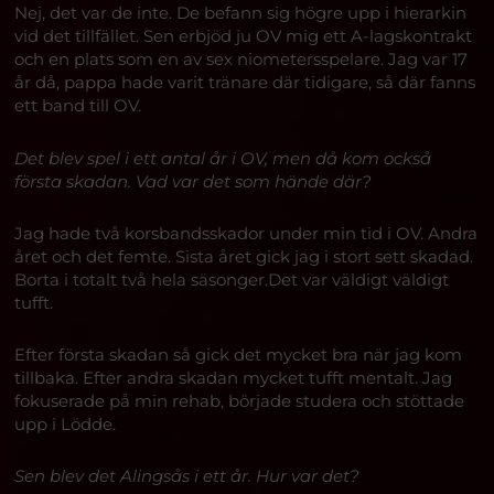
Nej, det var de inte. De befann sig högre upp i hierarkin
vid det tillfället. Sen erbjöd ju OV mig ett A-lagskontrakt
och en plats som en av sex niometersspelare. Jag var 17
år då, pappa hade varit tränare där tidigare, så där fanns
ett band till OV.
Det blev spel i ett antal år i OV, men då kom också
första skadan. Vad var det som hände där?
Jag hade två korsbandsskador under min tid i OV. Andra
året och det femte. Sista året gick jag i stort sett skadad.
Borta i totalt två hela säsonger.Det var väldigt väldigt
tufft.
Efter första skadan så gick det mycket bra när jag kom
tillbaka. Efter andra skadan mycket tufft mentalt. Jag
fokuserade på min rehab, började studera och stöttade
upp i Lödde.
Sen blev det Alingsås i ett år. Hur var det?