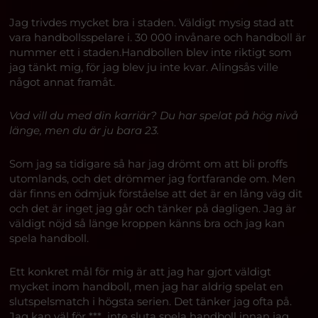
Jag trivdes mycket bra i staden. Väldigt mysig stad att
vara handbollsspelare i. 30 000 invånare och handboll är
nummer ett i staden.Handbollen blev inte riktigt som
jag tänkt mig, för jag blev ju inte kvar. Alingsås ville
något annat framåt.
Vad vill du med din karriär? Du har spelat på hög nivå
länge, men du är ju bara 23.
Som jag sa tidigare så har jag drömt om att bli proffs
utomlands, och det drömmer jag fortfarande om. Men
där finns en ödmjuk förståelse att det är en lång väg dit
och det är inget jag går och tänker på dagligen. Jag är
väldigt nöjd så länge kroppen känns bra och jag kan
spela handboll.
Ett konkret mål för mig är att jag har gjort väldigt
mycket inom handboll, men jag har aldrig spelat en
slutspelsmatch i högsta serien. Det tänker jag ofta på.
Jag kan väl för *** inte sluta spela handboll innan jag