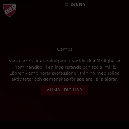
Skip
MENY
to
content
Camps
Våra camps låter deltagare utveckla sina färdigheter
inom handboll i en inspirerande och social miljö.
Lägren kombinerar professionell träning med roliga
aktiviteter och gemenskap för spelare i alla åldrar.
ANMÄL DIG HÄR