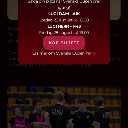
Säkra din plats när Svenska Cupen drar
igång!
LUGI DAM
– AIK
Lördag 22 augusti kl. 16.00
LUGI HERR
– H43
Träning & ledare
Fredag 28 augusti kl. 19.00
Deltagarna delas in i grupper efter ålder och kön, så
att alla får ut maximalt av sin träning.
KÖP BILJETT
Camperna leds av våra duktiga och engagerade
Läs mer om Svenska Cupen här ⭢
ledare från LUGI:s U- och A-lag, som delar med sig av
sin kunskap, energi och handbollsglädje.