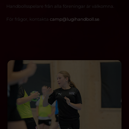
Handbollsspelare från alla föreningar är välkomna.
För frågor, kontakta
camp@lugihandboll.se
.