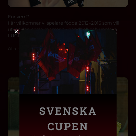
För vem?
I år välkomnar vi spelare födda 2012–2016 som vill
utvecklas, spela massor av handboll och uppleva
LUGI-gemenskapen.
Alla är välkomna – oavsett klubb eller erfarenhet!
SVENSKA
CUPEN