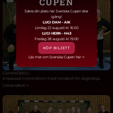
CUPEN
Säkra din plats när Svenska Cupen drar
igång!
LUGI DAM
– AIK
Lördag 22 augusti kl. 16.00
LUGI HERR
– H43
Fredag 28 augusti kl. 19.00
KÖP BILJETT
Läs mer om Svenska Cupen här ⭢
GåHANDBOLL
Anpassad motionsform med handboll för daglediga.
GåHandboll ⭢