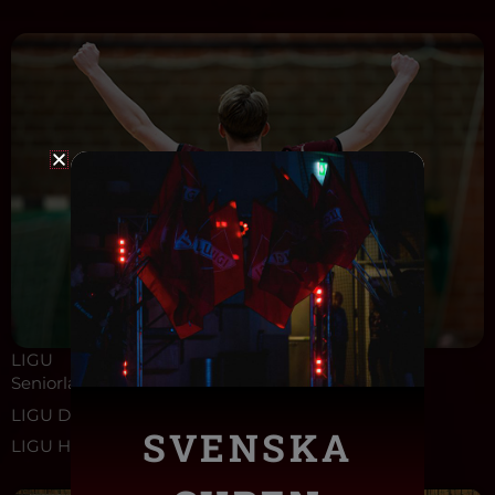
LIGU
Seniorlag med fokus på bredd och glädje.
LIGU Dam ⭢
SVENSKA
LIGU Herr ⭢