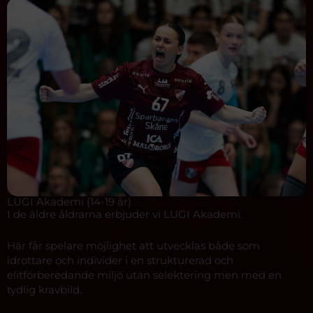
LUGI Akademi (14-19 år)
I de äldre åldrarna erbjuder vi LUGI Akademi.
Här får spelare möjlighet att utvecklas både som
idrottare och individer i en strukturerad och
elitförberedande miljö utan selektering men med en
tydlig kravbild.