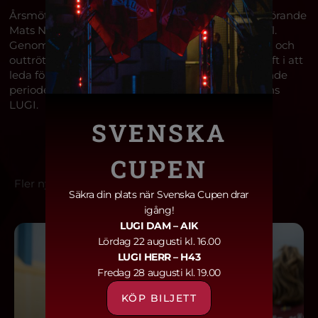
Årsmötet beslutade också att utse avgående ordförande
Mats Nilsson till hedersordförande i LUGI Handboll.
Genom sitt modiga ledarskap, stora engagemang och
outtröttliga arbete har han varit en avgörande kraft i att
leda föreningen genom en av dess mest utmanande
perioder och samtidigt lagt grunden för framtidens
LUGI.
SVENSKA
CUPEN
Fler nyheter
Säkra din plats när Svenska Cupen drar
igång!
LUGI DAM
– AIK
Lördag 22 augusti kl. 16.00
LUGI HERR
– H43
Fredag 28 augusti kl. 19.00
KÖP BILJETT