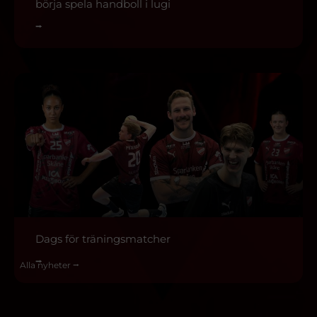
börja spela handboll i lugi
⭢
Dags för träningsmatcher
⭢
Alla nyheter ⭢