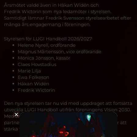
Årsmötet valde även in Håkan Widén och
Fredrik Wictorin som nya ledamöter i styrelsen.
Samtidigt lämnar Fredrik Svensson styrelsearbetet efter
många års engagemang i föreningen.
Styrelsen för LUGI Handboll 2026/2027
Helene Nyrell, ordförande
Magnus Mårtensson, vice ordförande
Monica Jönsson, kassör
Claes Hovstadius
Marie Lilja
Ewa Folkeson
Håkan Widén
Fredrik Wictorin
Den nya styrelsen tar nu vid med uppdraget att fortsätta
utveckla LUGI Handboll utifrån föreningens Vision 2030.
Med stöd från medlemmar, ledare, ideella krafter,
partners och medarbetare ska arbetet fortsätta för att
stärka föreningen både på och utanför planen.