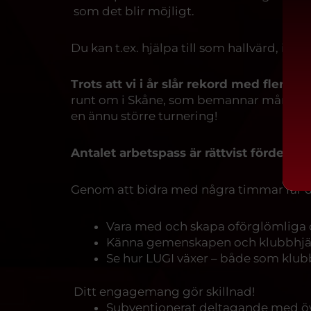
som det blir möjligt.
Du kan t.ex. hjälpa till som hallvärd, i kio
Trots att vi i år slår rekord med fler la
runt om i Skåne, som bemannar många av 
en ännu större turnering!
Antalet arbetspass är rättvist fördelat
Genom att bidra med några timmar får d
Vara med och skapa oförglömliga 
Känna gemenskapen och klubbhjärt
Se hur LUGI växer – både som klub
Ditt engagemang gör skillnad!
Subventionerat deltagande med öve