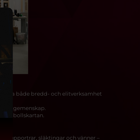
a driva både bredd- och elitverksamhet
ng och gemenskap.
handbollskartan.
re, supportrar, släktingar och vänner –