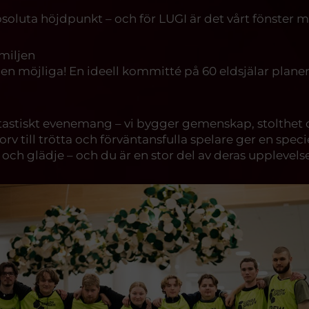
oluta höjdpunkt – och för LUGI är det vårt fönster m
miljen
n möjliga! En ideell kommitté på 60 eldsjälar planera
antastiskt evenemang – vi bygger gemenskap, stolthet o
a korv till trötta och förväntansfulla spelare ger en sp
n och glädje – och du är en stor del av deras upplevelse