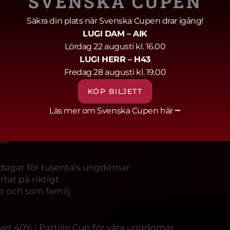
SVENSKA CUPEN
Säkra din plats när Svenska Cupen drar igång!
LUGI DAM
– AIK
sker, transporter eller matsalar – och varje insats räkna
Lördag 22 augusti kl. 16.00
LUGI HERR
– H43
g än någonsin, blir inte arbetspassen fler.
Tack vare v
Fredag 28 augusti kl. 19.00
de externa hallarna, kan vi hålla samma nivå av ins
KÖP BILJETT
Läs mer om Svenska Cupen här ⭢
 och beror på hur många spelare ditt lag har, inte 
u:
dagar för tusentals ungdomar
at på riktigt
b och som familj
r 40% i Partille Cup för våra ungdomar