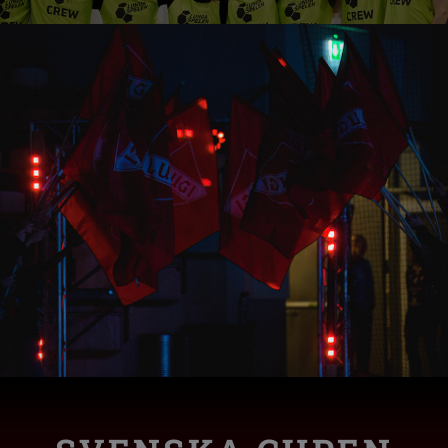
från Lundaspelen är avgörande för att LUGI ska kunn
isar vad LUGI verkligen står för – glädje, engagema
n sätter både LUGI och Lund på den internationella 
medlem?
h det är tack vare alla oss – spelare, föräldrar, leda