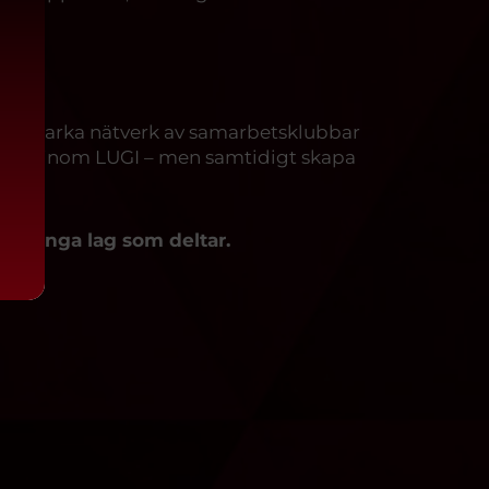
s.
årt starka nätverk av samarbetsklubbar
atser inom LUGI – men samtidigt skapa
hur många lag som deltar.