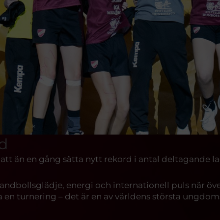
rd
er att än en gång sätta nytt rekord i antal deltagande l
dbollsglädje, energi och internationell puls när över 
a en turnering – det är en av världens största ungdo