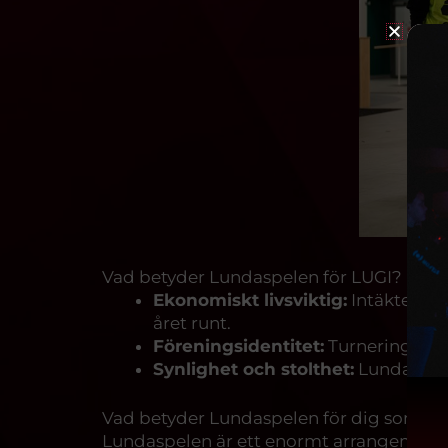
Vad betyder Lundaspelen för LUGI?
Ekonomiskt livsviktig:
Intäkterna 
året runt.
Föreningsidentitet:
Turneringen v
Synlighet och stolthet:
Lundaspele
Vad betyder Lundaspelen för dig som 
Lundaspelen är ett enormt arrangemang, oc