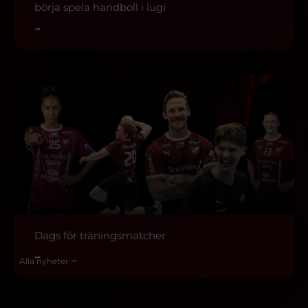
börja spela handboll i lugi
⭢
Dags för träningsmatcher
⭢
Alla nyheter ⭢