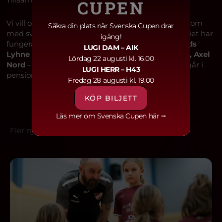
CUPEN
Vi vill också passa på att rikta ett stort tack till de som
Säkra din plats när Svenska Cupen drar
med svett och kämpatag har bidragit till att kansliet har
igång!
fungerat under en skakig omställningsperiod:
Mads
LUGI DAM
– AIK
Lyhne Nielsen, Anneli Hovstadius, Emma Fernis, Axel
Lördag 22 augusti kl. 16.00
Nord
– och dessutom
Alice Jacobsen
, som snart går i
LUGI HERR
– H43
pension.
Fredag 28 augusti kl. 19.00
KÖP BILJETT
Läs mer om Svenska Cupen här ⭢
Fler nyheter