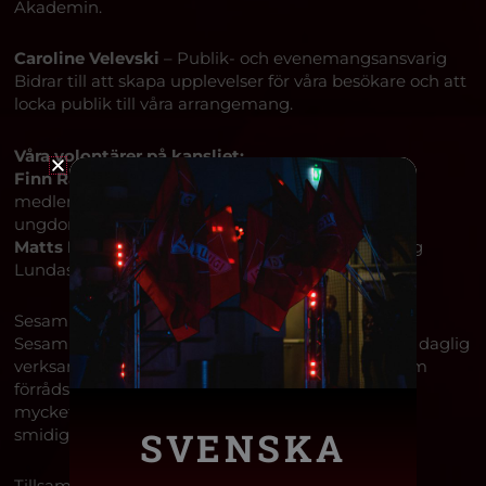
Akademin.
Caroline Velevski
– Publik- och evenemangsansvarig
Bidrar till att skapa upplevelser för våra besökare och att
locka publik till våra arrangemang.
Våra volontärer på kansliet:
Finn Radner
– Ansvarar bland annat för
medlemsregistret och materialhantering för
ungdomslagen.
Matts Larsson
– Arbetar med administration kring
Lundaspelen och större projekt inom föreningen.
Sesam – Daglig verksamhet
Sesam är ett ovärderligt stöd i vår vardag. Genom daglig
verksamhet bidrar de med praktiska uppgifter som
förrådshantering, beställningar, cafédrift, tvätt och
mycket annat som får vår verksamhet att fungera
SVENSKA
smidigt.
Tillsammans är vi ett starkt lag bakom lagen!