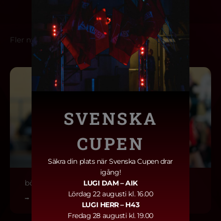
Fler nyheter
SVENSKA
CUPEN
Säkra din plats när Svenska Cupen drar
igång!
börja spela handboll i lugi
LUGI DAM
– AIK
Lördag 22 augusti kl. 16.00
⭢
LUGI HERR
– H43
Fredag 28 augusti kl. 19.00