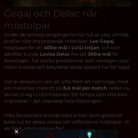
Gegaj och Delac når
milstolpar
Under de senaste omgångarna har två av våra vinröda
profiler nått imponerande milstolpar.
Leo Gegaj
noterades för sitt
400:e mål i LUGI‑tröjan
, och kort
därefter kunde
Lovisa Delac
fira sitt
300:e mål
för
föreningen. Två starka prestationer som verkligen visar
vilken kvalitet och betydelse dessa spelare har för laget.
Det är dessutom värt att lyfta fram att Leo Gegaj, med
sitt makalösa målsnitt på
8,6 mål per match
, redan nu
skriver in sig i LUGI‑historien. Ett tempo som inte bara
imponerar – det inspirerar hela föreningen.
Vilka fantastiska vinröda lirare vi har! Stort grattis till
båda två för dessa starka och välförtjänta milstolpar. Vi
ser fram emot många fler!