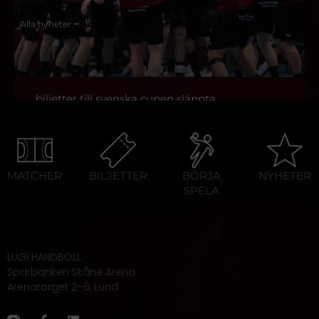
Alla nyheter ⭢
biljetter till svenska cupen släppta
⭢
MATCHER
BILJETTER
BÖRJA
NYHETER
SPELA
LUGI HANDBOLL
Sparbanken Skåne Arena
Arenatorget 2–6, Lund