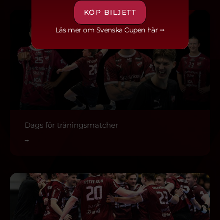
KÖP BILJETT
Läs mer om Svenska Cupen här ⭢
Dags för träningsmatcher
⭢