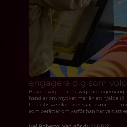
engagera dig som volon
Bakom varje match, varje arrangemang och
handlar om mycket mer än att hjälpa till
fantastiska volontärer skapas minnen, mö
som berättar om varför han har valt att e
Hej Roberto! Vad gör du i LUGI?