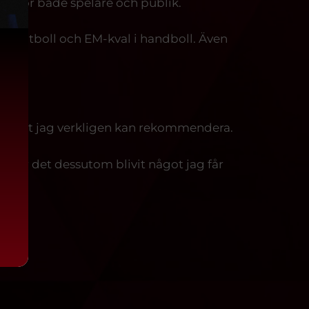
ser för både spelare och publik.
 i fotboll och EM-kval i handboll. Även
I något jag verkligen kan rekommendera.
ig har det dessutom blivit något jag får