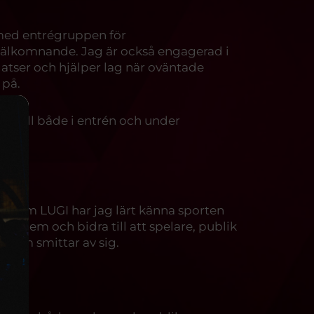
 med entrégruppen för
t välkomnande. Jag är också engagerad i
latser och hjälper lag när oväntade
 på.
pt till både i entrén och under
ll!
genom LUGI har jag lärt känna sporten
roblem och bidra till att spelare, publik
 som smittar av sig.