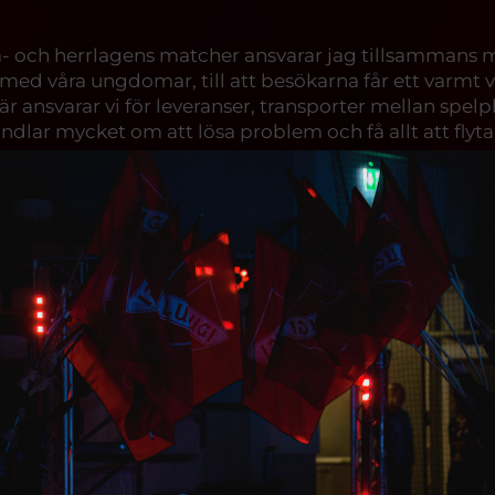
dam- och herrlagens matcher ansvarar jag tillsammans
s med våra ungdomar, till att besökarna får ett varm
ansvarar vi för leveranser, transporter mellan spelp
dlar mycket om att lösa problem och få allt att flyta
 att min dotter Chloe också är volontär. Hon har hjäl
gruppen. Jag misstänker att godiset spelar en viss ro
växte upp i Mexiko spelade jag aldrig handboll, men 
 föreningen. Jag trivs med att skapa struktur, lösa p
se. Här finns ett starkt samarbete och ett engagemang
?