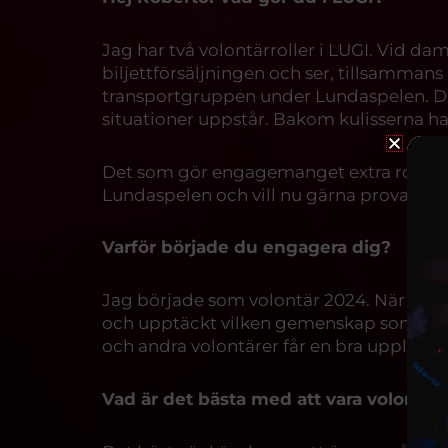
Jag har två volontärroller i LUGI. Vid 
biljettförsäljningen och ser, tillsamman
transportgruppen under Lundaspelen. Där 
situationer uppstår. Bakom kulisserna han
Det som gör engagemanget extra roligt är
Lundaspelen och vill nu gärna prova kiosk
Varför började du engagera dig?
Jag började som volontär 2024. När jag 
och upptäckt vilken gemenskap som finns i
och andra volontärer får en bra upplevel
Vad är det bästa med att vara volontär