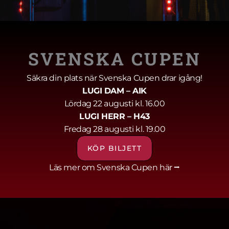
tser gör stor skillnad. Tillsammans skapar vi upplevel
het att vara en del av stora arrangemang, som U17-EM
som att vi bidrar till något större.
SVENSKA CUPEN
sig?
Säkra din plats när Svenska Cupen drar igång!
LUGI DAM
– AIK
t vara en del av något större är volontärskap i LUG
Lördag 22 augusti kl. 16.00
LUGI HERR
– H43
digare erfarenhet – det finns en plats för alla. För m
Fredag 28 augusti kl. 19.00
sen ännu mer speciell.
KÖP BILJETT
ta – ingen fara. Det brukar växa fram ganska snabbt!
Läs mer om Svenska Cupen här ⭢
tär? Läs mer och anmäl ditt intresse
här