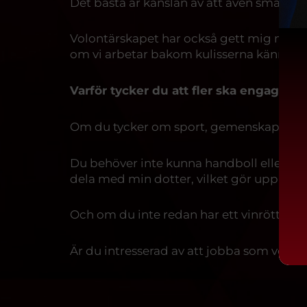
Det bästa är känslan av att även små insa
Volontärskapet har också gett mig möjlig
om vi arbetar bakom kulisserna känns det 
Varför tycker du att fler ska engagera 
Om du tycker om sport, gemenskap och at
Du behöver inte kunna handboll eller ha ti
dela med min dotter, vilket gör upplevel
Och om du inte redan har ett vinrött hjär
Är du intresserad av att jobba som volon